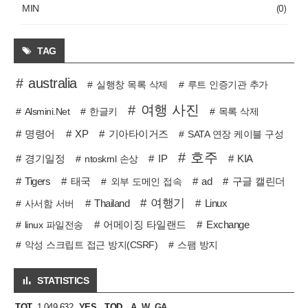
(0)
MIN
TAG
australia
실행창 목록 삭제
루트 인증기관 추가
여행 사진
Alsmini.Net
한글키
목록 삭제
명령어
XP
기아타이거즈
SATA 연장 케이블 구성
호주
경기일정
IP
KIA
ntoskrnl 손상
Tigers
태국
ad
구글 캘린더
외부 도메인 접속
여행기
Thailand
Linux
사서함 서버
어메이징 타일랜드
Exchange
linux 파일전송
악성 스크립트 접근 방지(CSRF)
스팸 방지
STATISTICS
TOT.
1,049,632
YES.
TOD.
A.
W.
GA.