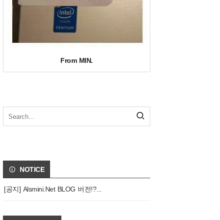
From MIN.
NOTICE
[공지] Alsmini.Net BLOG 버전!?...