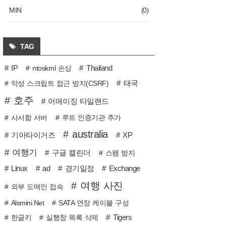
(0)
MIN
TAG
IP
Thailand
ntoskrnl 손상
태국
악성 스크립트 접근 방지(CSRF)
호주
어메이징 타일랜드
사서함 서버
루트 인증기관 추가
australia
기아타이거즈
XP
여행기
구글 캘린더
스팸 방지
Linux
ad
경기일정
Exchange
여행 사진
외부 도메인 접속
Alsmini.Net
SATA 연장 케이블 구성
Tigers
한글키
실행창 목록 삭제